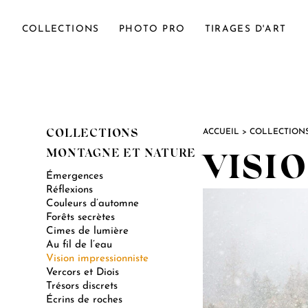
COLLECTIONS
PHOTO PRO
TIRAGES D'ART
ACCUEIL
>
COLLECTION
COLLECTIONS
MONTAGNE ET NATURE
VISI
Émergences
Réflexions
Couleurs d’automne
Forêts secrètes
Cimes de lumière
Au fil de l’eau
Vision impressionniste
Vercors et Diois
Trésors discrets
Écrins de roches