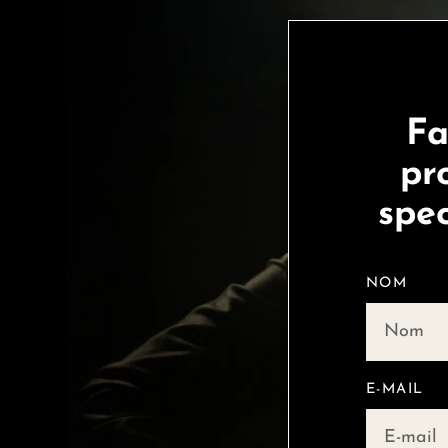
Fa
pr
spec
NOM
E-MAIL