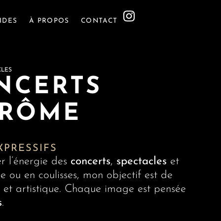
IDES
À PROPOS
CONTACT
CLES
NCERTS
DRÔME
XPRESSIFS
r l’énergie des
concerts
,
spectacles
et
ne ou en coulisses, mon objectif est de
 et artistique. Chaque image est pensée
s
.