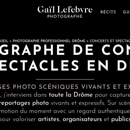
Gaïl Lefebvre
RÉCITS
GU
PHOTOGRAPHE
UEIL
>
PHOTOGRAPHE PROFESSIONNEL DRÔME
>
CONCERTS ET SPECTA
GRAPHE DE CO
PECTACLES EN 
ES PHOTO SCÉNIQUES VIVANTS ET E
 j’interviens dans
toute la Drôme
pour capture
reportages photo
vivants et expressifs. Sur scè
l’émotion du moment avec un regard authentique
pour valoriser
artistes
,
organisateurs
et
public