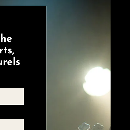
phe
ts,
urels