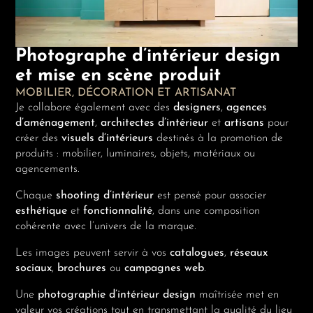
Photographe d’intérieur design
et mise en scène produit
MOBILIER, DÉCORATION ET ARTISANAT
Je collabore également avec des
designers
,
agences
d’aménagement
,
architectes d’intérieur
et
artisans
pour
créer des
visuels d’intérieurs
destinés à la promotion de
produits : mobilier, luminaires, objets, matériaux ou
agencements.
Chaque
shooting d’intérieur
est pensé pour associer
esthétique
et
fonctionnalité
, dans une composition
cohérente avec l’univers de la marque.
Les images peuvent servir à vos
catalogues
,
réseaux
sociaux
,
brochures
ou
campagnes web
.
Une
photographie d’intérieur design
maîtrisée met en
valeur vos créations tout en transmettant la qualité du lieu