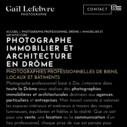
Gaïl Lefebvre
CONTACT
PHOTOGRAPHE
ACCUEIL
>
PHOTOGRAPHE PROFESSIONNEL DRÔME
>
IMMOBILIER ET
ARCHITECTURE
PHOTOGRAPHE
IMMOBILIER ET
ARCHITECTURE
EN DRÔME
PHOTOGRAPHIES PROFESSIONNELLES DE BIENS,
LOCAUX ET BÂTIMENTS
Photographe professionnel basé à Die, j’interviens dans
toute la Drôme
pour réaliser des
photographies
immobilières et architecturales
destinées aux
agences
,
particuliers
et
entreprises
. Mon travail consiste à valoriser
les espaces intérieurs et extérieurs à travers des images
lumineuses, équilibrées et fidèles à la réalité. Que ce soit
pour une
vente
, une
location
ou la
communication
d’un
lieu professionnel, chaque prise de vue est pensée pour