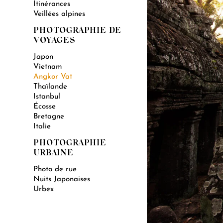
Itinérances
Veillées alpines
PHOTOGRAPHIE DE
VOYAGES
Japon
Vietnam
Angkor Vat
Thaïlande
Istanbul
Écosse
Bretagne
Italie
PHOTOGRAPHIE
URBAINE
Photo de rue
Nuits Japonaises
Urbex