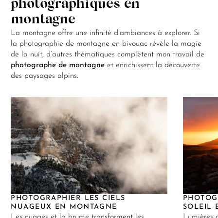
photographiques en
montagne
La montagne offre une infinité d’ambiances à explorer. Si
la photographie de montagne en bivouac révèle la magie
de la nuit, d’autres thématiques complètent mon travail de
photographe de montagne
et enrichissent la découverte
des paysages alpins.
PHOTOGRAPHIER LES CIELS
PHOTOG
NUAGEUX EN MONTAGNE
SOLEIL
Les nuages et la brume transforment les
Lumières 