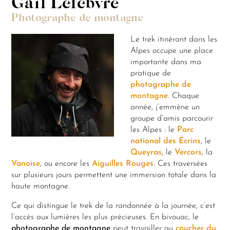
Gaïl Lefebvre
Photographe de montagne
Le trek itinérant dans les
Alpes occupe une place
importante dans ma
pratique de
photographe de
montagne
. Chaque
année, j’emmène un
groupe d’amis parcourir
les Alpes : le
Parc
national des Écrins
, le
Queyras
, le
Vercors
, la
Vanoise
, ou encore les
Aiguilles Rouges
. Ces traversées
sur plusieurs jours permettent une immersion totale dans la
haute montagne.
Ce qui distingue le trek de la randonnée à la journée, c’est
l’accès aux lumières les plus précieuses. En bivouac, le
photographe de montagne
peut travailler au
coucher du