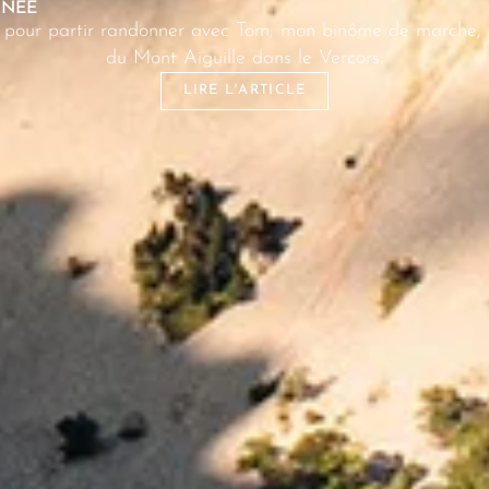
NNÉE
lé pour partir randonner avec Tom, mon binôme de marche, 
du Mont Aiguille dans le Vercors.
LIRE L'ARTICLE