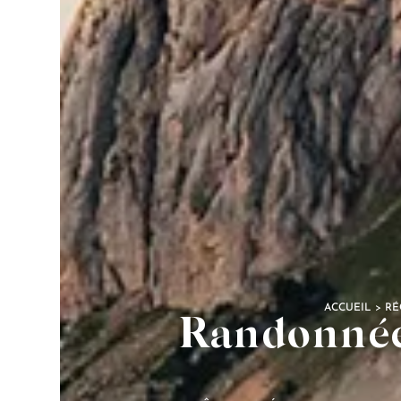
ACCUEIL
>
RÉ
Randonnée