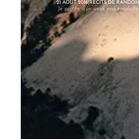
21 AOÛT 2016
|
RÉCITS DE RANDO
Je profite d’un week end ensoleil