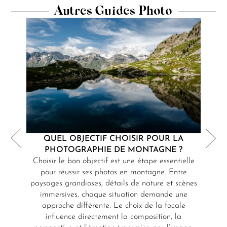
Autres Guides Photo
QUEL OBJECTIF CHOISIR POUR LA
MES
PHOTOGRAPHIE DE MONTAGNE ?
Choisir le bon objectif est une étape essentielle
La pho
pour réussir ses photos en montagne. Entre
comme
paysages grandioses, détails de nature et scènes
trouv
immersives, chaque situation demande une
bel
approche différente. Le choix de la focale
exigean
influence directement la composition, la
de 