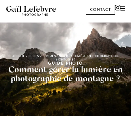
Gaïl Lefebvre
CONTACT
PHOTOGRAPHE
ACCUEIL
>
GUIDES
>
COMMENT GÉRER LA LUMIÈRE EN PHOTOGRAPHIE DE
MONTAGNE ?
GUIDE PHOTO
Comment gérer la lumière en
photographie de montagne ?