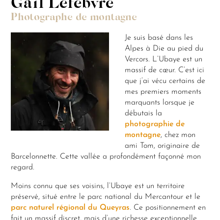
Gaïl Lefebvre
Photographe de montagne
Je suis basé dans les
Alpes à Die au pied du
Vercors. L’Ubaye est un
massif de cœur. C’est ici
que j’ai vécu certains de
mes premiers moments
marquants lorsque je
débutais la
photographie de
montagne
, chez mon
ami Tom, originaire de
Barcelonnette. Cette vallée a profondément façonné mon
regard.
Moins connu que ses voisins, l’Ubaye est un territoire
préservé, situé entre le parc national du Mercantour et le
parc naturel régional du Queyras
. Ce positionnement en
fait un massif discret, mais d’une richesse exceptionnelle.