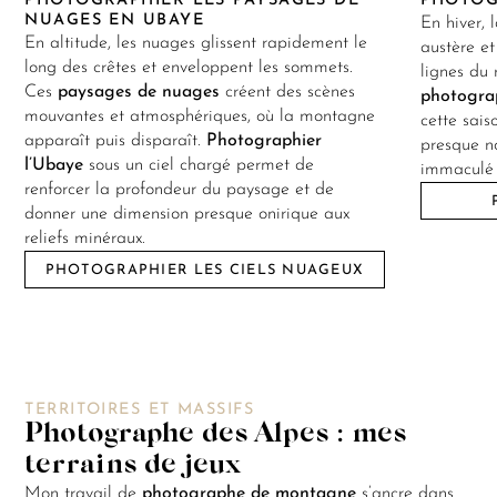
PHOTOGRAPHIER LES PAYSAGES DE
PHOTOG
NUAGES EN UBAYE
En hiver, 
En altitude, les nuages glissent rapidement le
austère et
long des crêtes et enveloppent les sommets.
lignes du 
Ces
paysages de nuages
créent des scènes
photogra
mouvantes et atmosphériques, où la montagne
cette sais
apparaît puis disparaît.
Photographier
presque no
l’Ubaye
sous un ciel chargé permet de
immaculé e
renforcer la profondeur du paysage et de
donner une dimension presque onirique aux
reliefs minéraux.
PHOTOGRAPHIER LES CIELS NUAGEUX
TERRITOIRES ET MASSIFS
Photographe des Alpes : mes
terrains de jeux
Mon travail de
photographe de montagne
s’ancre dans