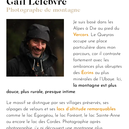
Gaïl Lefebvre
Photographe de montagne
Je suis basé dans les
Alpes à Die au pied du
Vercors
. Le Queyras
occupe une place
particulière dans mon
parcours, car il contraste
fortement avec les
ambiances plus abruptes
des
Écrins
ou plus
minérales de l’Ubaye. Ici,
la montagne est plus
douce, plus rurale, presque intime
.
Le massif se distingue par ses villages préservés, ses
alpages de velours et ses
lacs d’altitude remarquables
comme le lac Égorgéou, le lac Foréant, le lac Sainte-Anne
ou encore le lac des Cordes. Photographie après
photographie, j’y ai découvert une montagne plus