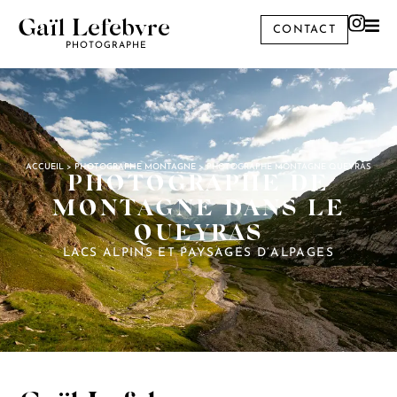
Gaïl Lefebvre
CONTACT
PHOTOGRAPHE
ACCUEIL
>
PHOTOGRAPHE MONTAGNE
>
PHOTOGRAPHE MONTAGNE QUEYRAS
PHOTOGRAPHE DE
MONTAGNE DANS LE
QUEYRAS
LACS ALPINS ET PAYSAGES D’ALPAGES