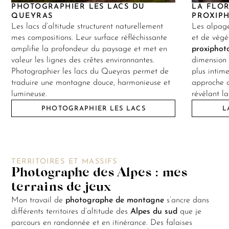
PHOTOGRAPHIER LES LACS DU
LA FLOR
QUEYRAS
PROXIP
Les lacs d’altitude structurent naturellement
Les alpage
mes compositions. Leur surface réfléchissante
et de végé
amplifie la profondeur du paysage et met en
proxiphot
valeur les lignes des crêtes environnantes.
dimension 
Photographier les lacs du Queyras permet de
plus intim
traduire une montagne douce, harmonieuse et
approche 
lumineuse.
révélant la
PHOTOGRAPHIER LES LACS
L
TERRITOIRES ET MASSIFS
Photographe des Alpes : mes
terrains de jeux
Mon travail de
photographe de montagne
s’ancre dans
différents territoires d’altitude des
Alpes du sud
que je
parcours en randonnée et en itinérance. Des falaises